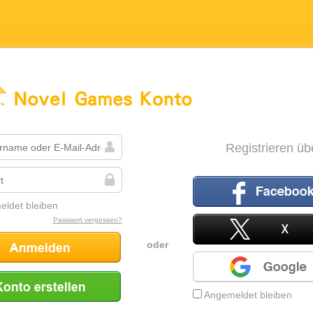
es Konto
Registrieren üb
ldet bleiben
Facebook
Passwort vergessen?
oder
X
Google
Angemeldet bleiben
ellen