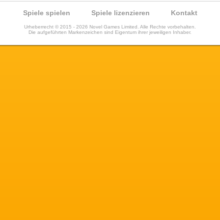
Spiele spielen
Spiele lizenzieren
Kontakt
Urheberrecht © 2015 - 2026 Novel Games Limited. Alle Rechte vorbehalten.
Die aufgeführten Markenzeichen sind Eigentum ihrer jeweiligen Inhaber.