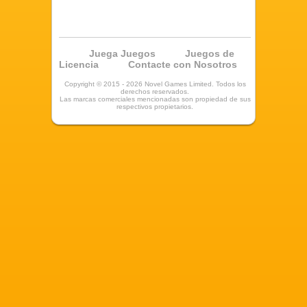
Juega Juegos
Juegos de
Licencia
Contacte con Nosotros
Copyright © 2015 - 2026 Novel Games Limited. Todos los
derechos reservados.
Las marcas comerciales mencionadas son propiedad de sus
respectivos propietarios.