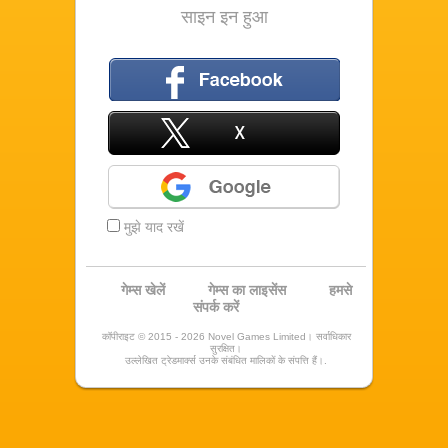
साइन इन हुआ
फ़ेसबुक
X
Google
मुझे याद रखें
गेम्स खेलें
गेम्स का लाइसेंस
हमसे
संपर्क करें
कॉपीराइट © 2015 - 2026 Novel Games Limited। सर्वाधिकार
सुरक्षित।
उल्लेखित ट्रेडमार्क्स उनके संबंधित मालिकों के संपत्ति हैं।.