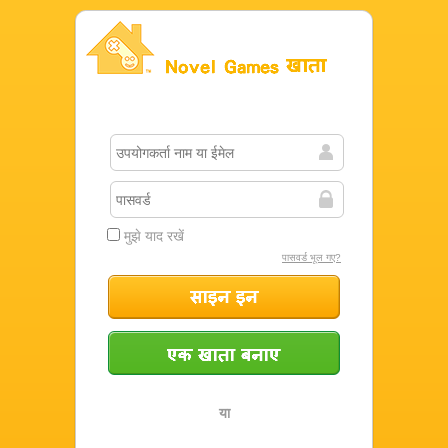
Novel Games खाता
मुझे याद रखें
पासवर्ड भूल गए?
साइन इन
एक खाता बनाएं
या