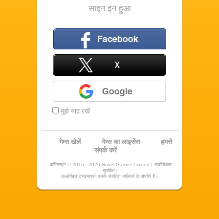
साइन इन हुआ
फ़ेसबुक
X
Google
मुझे याद रखें
गेम्स खेलें
गेम्स का लाइसेंस
हमसे
संपर्क करें
कॉपीराइट © 2015 - 2026 Novel Games Limited। सर्वाधिकार
सुरक्षित।
उल्लेखित ट्रेडमार्क्स उनके संबंधित मालिकों के संपत्ति हैं।.