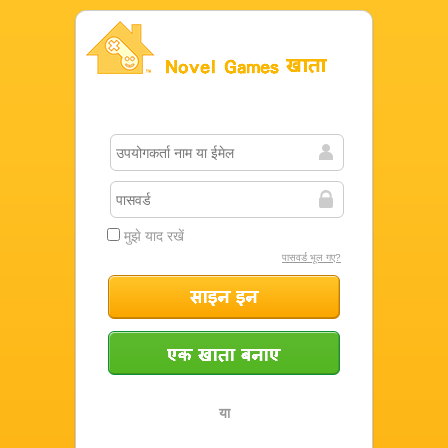
Novel Games खाता
मुझे याद रखें
पासवर्ड भूल गए?
साइन इन
एक खाता बनाएं
या