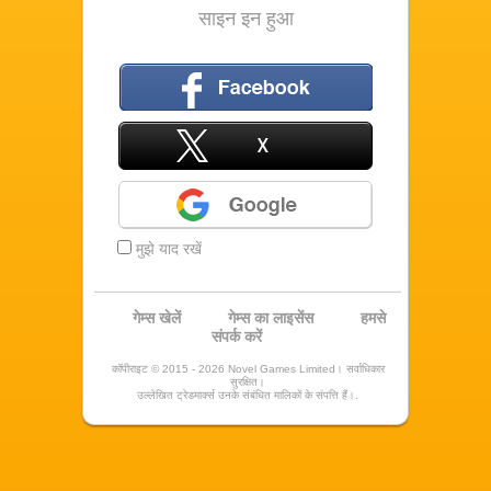
साइन इन हुआ
फ़ेसबुक
X
Google
मुझे याद रखें
गेम्स खेलें
गेम्स का लाइसेंस
हमसे
संपर्क करें
कॉपीराइट © 2015 - 2026 Novel Games Limited। सर्वाधिकार
सुरक्षित।
उल्लेखित ट्रेडमार्क्स उनके संबंधित मालिकों के संपत्ति हैं।.