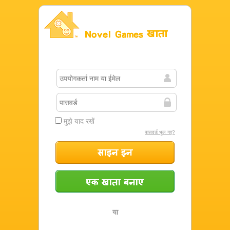
Novel Games खाता
मुझे याद रखें
पासवर्ड भूल गए?
साइन इन
एक खाता बनाएं
या