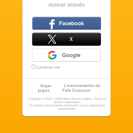
assinar através
Facebook
X
Google
Lembrar-me
Jogar
Licenciamento de
jogos
Fale Conosco
Copyright © 2015 - 2026 Novel Games Limited. Todos os
direitos reservados.
As marcas mencionadas pertencem a seus respectivos
proprietários.