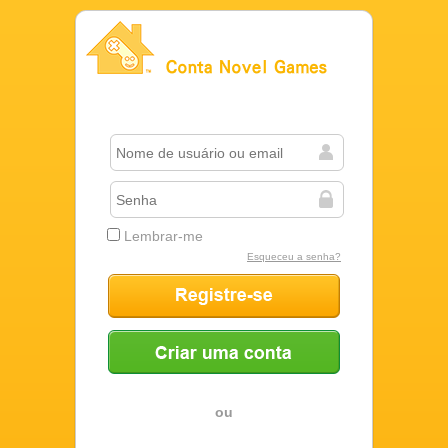
Conta Novel Games
Lembrar-me
Esqueceu a senha?
Registre-se
Criar uma conta
ou