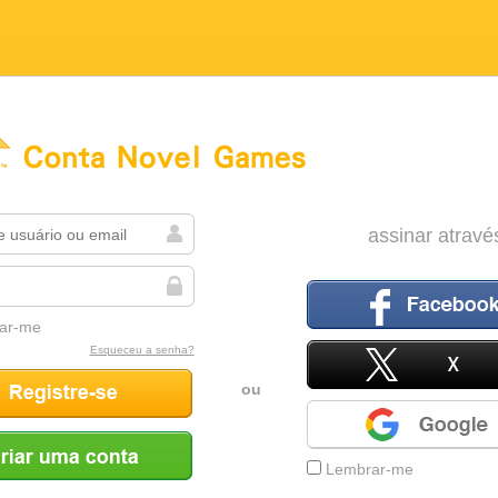
el Games
assinar atravé
ar-me
Facebook
Esqueceu a senha?
ou
X
e
Google
Lembrar-me
conta