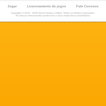
Jogar
Licenciamento de jogos
Fale Conosco
Copyright © 2015 - 2026 Novel Games Limited. Todos os direitos reservados.
As marcas mencionadas pertencem a seus respectivos proprietários.