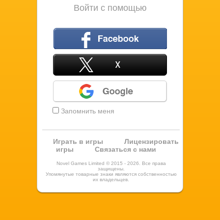
Войти с помощью
Facebook
X
Google
Запомнить меня
Играть в игры
Лицензировать
игры
Связаться с нами
Novel Games Limited © 2015 - 2026. Все права
защищены.
Упомянутые товарные знаки являются собственностью
их владельцев.