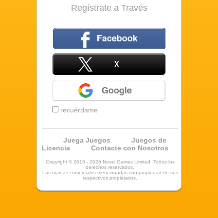
Regístrate a Través
Facebook
X
Google
recuérdame
Juega Juegos
Juegos de
Licencia
Contacte con Nosotros
Copyright © 2015 - 2026 Novel Games Limited. Todos los
derechos reservados.
Las marcas comerciales mencionadas son propiedad de sus
respectivos propietarios.